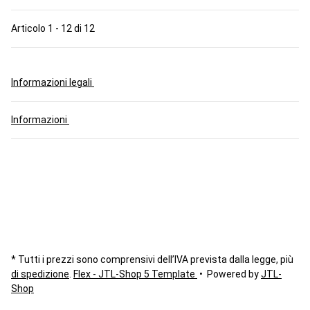
Articolo 1 - 12 di 12
Informazioni legali
Informazioni
* Tutti i prezzi sono comprensivi dell’IVA prevista dalla legge, più
di spedizione
.
Flex - JTL-Shop 5 Template
• Powered by
JTL-
Shop