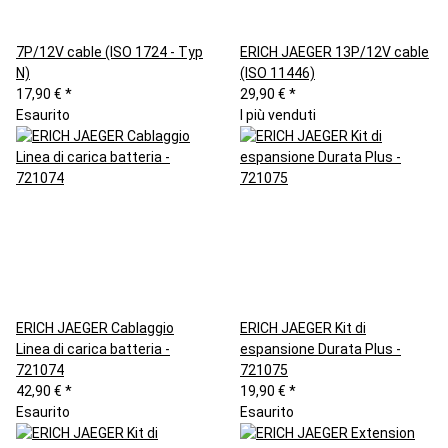
7P/12V cable (ISO 1724 - Typ
ERICH JAEGER 13P/12V cable
N)
(ISO 11446)
17,90 €
*
29,90 €
*
Esaurito
I più venduti
ERICH JAEGER Cablaggio
ERICH JAEGER Kit di
Linea di carica batteria -
espansione Durata Plus -
721074
721075
42,90 €
*
19,90 €
*
Esaurito
Esaurito