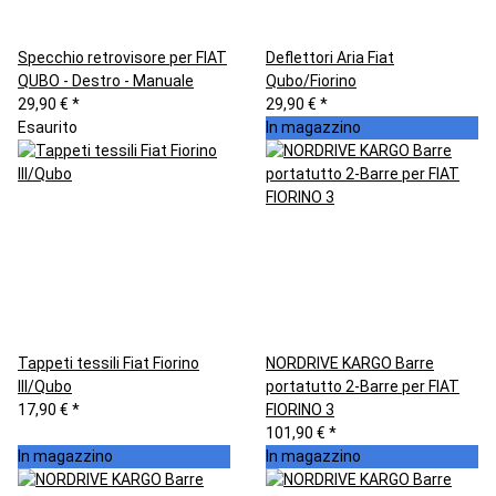
Specchio retrovisore per FIAT
Deflettori Aria Fiat
QUBO - Destro - Manuale
Qubo/Fiorino
29,90 €
*
29,90 €
*
Esaurito
In magazzino
Tappeti tessili Fiat Fiorino
NORDRIVE KARGO Barre
III/Qubo
portatutto 2-Barre per FIAT
17,90 €
*
FIORINO 3
101,90 €
*
In magazzino
In magazzino