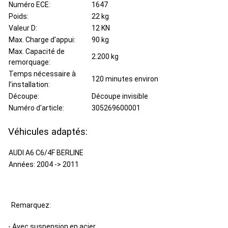
Numéro ECE:
1647
Poids:
22 kg
Valeur D:
12 KN
Max. Charge d’appui:
90 kg
Max. Capacité de
2.200 kg
remorquage:
Temps nécessaire à
120 minutes environ
l’installation:
Découpe:
Découpe invisible
Numéro d'article:
305269600001
Véhicules adaptés:
AUDI A6 C6/4F BERLINE
Années: 2004 -> 2011
Remarquez:
- Avec suspension en acier.