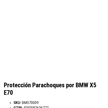
Protección Parachoques por BMW X5
E70
SKU:
BM570009
GTIN:
4250582636777