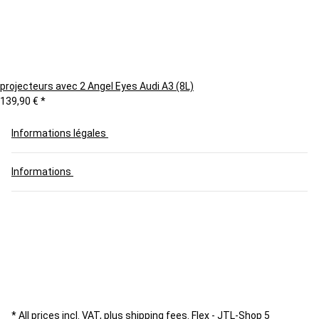
projecteurs avec 2 Angel Eyes Audi A3 (8L)
139,90 €
*
Informations légales
Informations
* All prices incl. VAT, plus
shipping fees
.
Flex - JTL-Shop 5