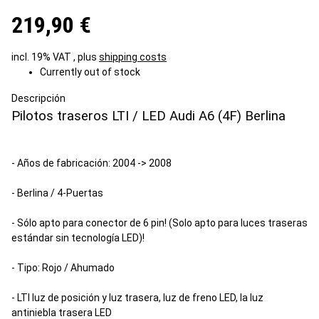
219,90 €
incl. 19% VAT , plus
shipping costs
Currently out of stock
Descripción
Pilotos traseros LTI / LED Audi A6 (4F) Berlina
- Años de fabricación: 2004 -> 2008
- Berlina / 4-Puertas
- S
ólo apto para
conector de 6
pin
! (Solo apto para luces traseras
estándar sin tecnología LED)!
- Tipo: Rojo / Ahumado
-
LTI
luz de posición
y
luz trasera
,
luz de freno
LED
,
la luz
antiniebla trasera
LED