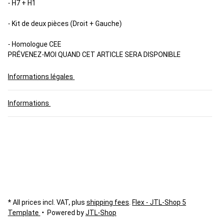
- H7 + H1
- Kit de deux pièces (Droit + Gauche)
- Homologue CEE
PRÉVENEZ-MOI QUAND CET ARTICLE SERA DISPONIBLE
Informations légales
Informations
* All prices incl. VAT, plus
shipping fees
.
Flex - JTL-Shop 5
Template
• Powered by
JTL-Shop