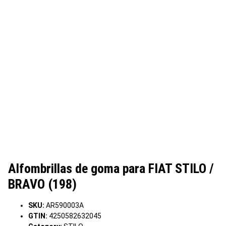
Alfombrillas de goma para FIAT STILO /
BRAVO (198)
SKU:
AR590003A
GTIN:
4250582632045