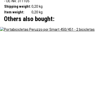
- OE-NR. 311105
Shipping weight:
0,20 kg
Item weight:
0,20
kg
Others also bought: