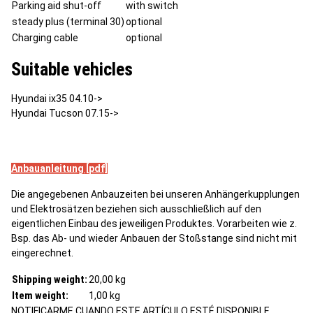
Parking aid shut-off
with switch
steady plus (terminal 30)
optional
Charging cable
optional
Suitable vehicles
Hyundai ix35 04.10->
Hyundai Tucson 07.15->
Anbauanleitung [pdf]
Die angegebenen Anbauzeiten bei unseren Anhängerkupplungen
und Elektrosätzen beziehen sich ausschließlich auf den
eigentlichen Einbau des jeweiligen Produktes. Vorarbeiten wie z.
Bsp. das Ab- und wieder Anbauen der Stoßstange sind nicht mit
eingerechnet.
Shipping weight:
20,00 kg
Item weight:
1,00
kg
NOTIFICARME CUANDO ESTE ARTÍCULO ESTÉ DISPONIBLE