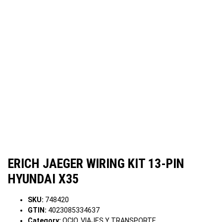
ERICH JAEGER WIRING KIT 13-PIN
HYUNDAI X35
SKU:
748420
GTIN:
4023085334637
Category:
OCIO, VIAJES Y TRANSPORTE