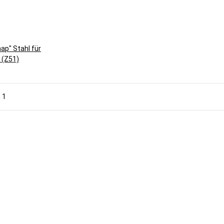
ap" Stahl für
 (Z51)
n 1