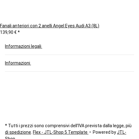
Fanali anteriori con 2 anelli Angel Eyes Audi A3 (8L)
139,90 €
*
Informazioni legali
Informazioni
* Tutti i prezzi sono comprensivi dell’IVA prevista dalla legge, più
di spedizione
.
Flex - JTL-Shop 5 Template
• Powered by
JTL-
Shop