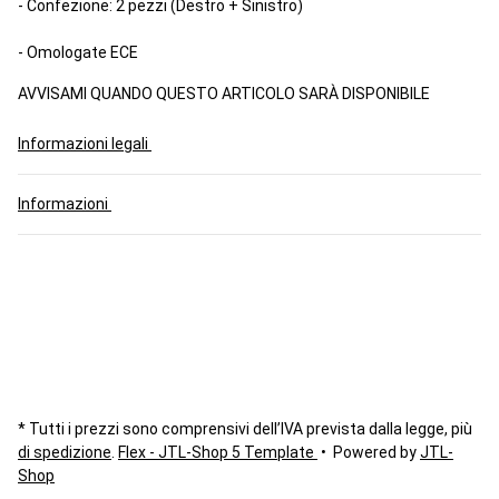
- Confezione: 2 pezzi (Destro + Sinistro)
- Omologate ECE
AVVISAMI QUANDO QUESTO ARTICOLO SARÀ DISPONIBILE
Informazioni legali
Informazioni
* Tutti i prezzi sono comprensivi dell’IVA prevista dalla legge, più
di spedizione
.
Flex - JTL-Shop 5 Template
• Powered by
JTL-
Shop